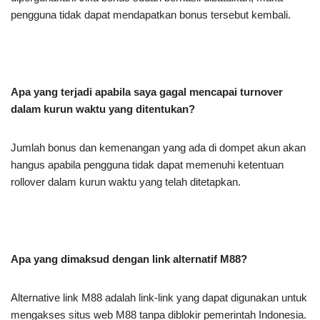
pengguna tidak dapat mendapatkan bonus tersebut kembali.
Apa yang terjadi apabila saya gagal mencapai turnover
dalam kurun waktu yang ditentukan?
Jumlah bonus dan kemenangan yang ada di dompet akun akan
hangus apabila pengguna tidak dapat memenuhi ketentuan
rollover dalam kurun waktu yang telah ditetapkan.
Apa yang dimaksud dengan link alternatif M88?
Alternative link M88 adalah link-link yang dapat digunakan untuk
mengakses situs web M88 tanpa diblokir pemerintah Indonesia.