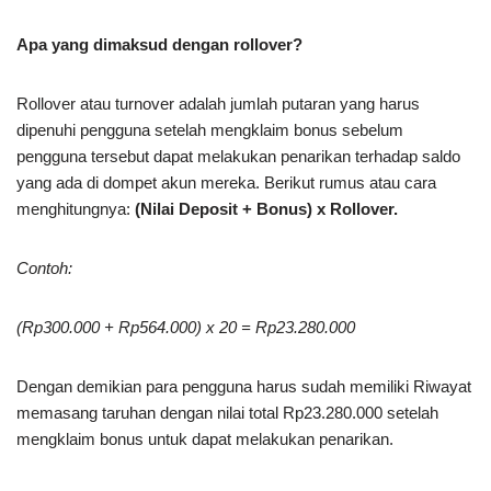
Apa yang dimaksud dengan rollover?
Rollover atau turnover adalah jumlah putaran yang harus
dipenuhi pengguna setelah mengklaim bonus sebelum
pengguna tersebut dapat melakukan penarikan terhadap saldo
yang ada di dompet akun mereka. Berikut rumus atau cara
menghitungnya:
(Nilai Deposit + Bonus) x Rollover.
Contoh:
(Rp300.000 + Rp564.000) x 20 = Rp23.280.000
Dengan demikian para pengguna harus sudah memiliki Riwayat
memasang taruhan dengan nilai total Rp23.280.000 setelah
mengklaim bonus untuk dapat melakukan penarikan.