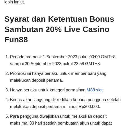
lebih lanjut.
Syarat dan Ketentuan Bonus
Sambutan 20% Live Casino
Fun88
Periode promosi: 1 September 2023 pukul 00:00 GMT+8
sampai 30 September 2023 pukul 23:59 GMT+8.
Promosi ini hanya berlaku untuk member baru yang
melakukan deposit pertama.
Hanya berlaku untuk kategori permainan
M88 slot
.
Bonus akan langsung dikreditkan kepada pengguna setelah
melakukan deposit pertama minimal Rp300.000.
Para pengguna diwajibkan untuk melakukan deposit
maksimal 30 hari setelah pembuatan akun untuk dapat