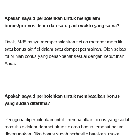
Apakah saya diperbolehkan untuk mengklaim
bonus/promosi lebih dari satu pada waktu yang sama?
Tidak, M88 hanya memperbolehkan setiap member memiliki
satu bonus aktif di dalam satu dompet permainan. Oleh sebab
itu pilihlah bonus yang benar-benar sesuai dengan kebutuhan
Anda.
Apakah saya diperbolehkan untuk membatalkan bonus
yang sudah diterima?
Pengguna diperbolehkan untuk membatalkan bonus yang sudah
masuk ke dalam dompet akun selama bonus tersebut belum
dipergunakan. Jika bonus sudah berhasil dibatalkan, maka