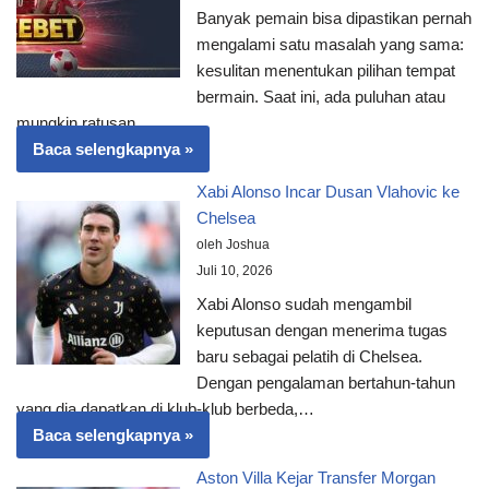
Banyak pemain bisa dipastikan pernah
mengalami satu masalah yang sama:
kesulitan menentukan pilihan tempat
bermain. Saat ini, ada puluhan atau
mungkin ratusan…
Baca selengkapnya »
Xabi Alonso Incar Dusan Vlahovic ke
Chelsea
oleh Joshua
Juli 10, 2026
Xabi Alonso sudah mengambil
keputusan dengan menerima tugas
baru sebagai pelatih di Chelsea.
Dengan pengalaman bertahun-tahun
yang dia dapatkan di klub-klub berbeda,…
Baca selengkapnya »
Aston Villa Kejar Transfer Morgan