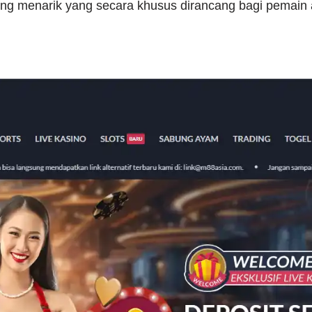
ng menarik yang secara khusus dirancang bagi pemain a