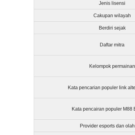
Jenis lisensi
Cakupan wilayah
Berdiri sejak
Daftar mitra
Kelompok permainan
Kata pencarian populer link alt
Kata pencairan populer M88 B
Provider esports dan ola