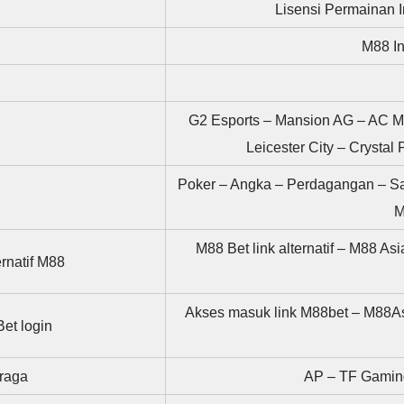
Lisensi Permainan I
M88 I
G2 Esports – Mansion AG – AC Mi
Leicester City – Crystal
Poker – Angka – Perdagangan – Sab
M
M88 Bet link alternatif – M88 Asi
ernatif M88
Akses masuk link M88bet – M88Asi
et login
hraga
AP – TF Gaming