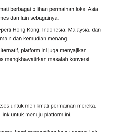
ati berbagai pilihan permainan lokal Asia
ames dan lain sebagainya.
perti Hong Kong, Indonesia, Malaysia, dan
bermain dan kemudian menang.
rnatif, platform ini juga menyajikan
us mengkhawatirkan masalah konversi
kses untuk menikmati permainan mereka.
link untuk menuju platform ini.