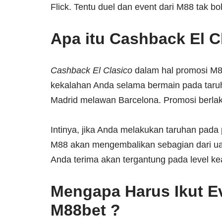
Flick. Tentu duel dan event dari M88 tak b
Apa itu Cashback El 
Cashback El Clasico
dalam hal promosi M8
kekalahan Anda selama bermain pada taruh
Madrid melawan Barcelona. Promosi berla
Intinya, jika Anda melakukan taruhan pada
M88 akan mengembalikan sebagian dari u
Anda terima akan tergantung pada level k
Mengapa Harus Ikut E
M88bet ?