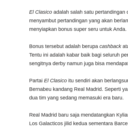
El Clasico
adalah salah satu pertandingan o
menyambut pertandingan yang akan berlan
menyiapkan bonus super seru untuk Anda.
Bonus tersebut adalah berupa
cashback
at
Tentu ini adalah kabar baik bagi seluruh p
sengitnya derby namun juga bisa mendapa
Partai
El Clasico
itu sendiri akan berlangs
Bernabeu kandang Real Madrid. Seperti yan
dua tim yang sedang memasuki era baru.
Real Madrid baru saja mendatangkan Kyl
Los Galacticos jilid kedua sementara Barc