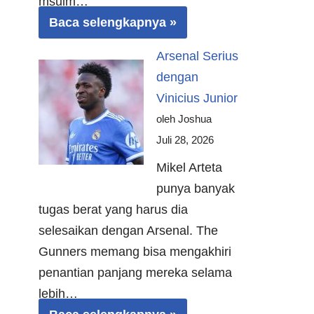
msuim…
Baca selengkapnya »
Arsenal Serius
dengan
Vinicius Junior
oleh Joshua
Juli 28, 2026
Mikel Arteta
punya banyak
tugas berat yang harus dia
selesaikan dengan Arsenal. The
Gunners memang bisa mengakhiri
penantian panjang mereka selama
lebih…