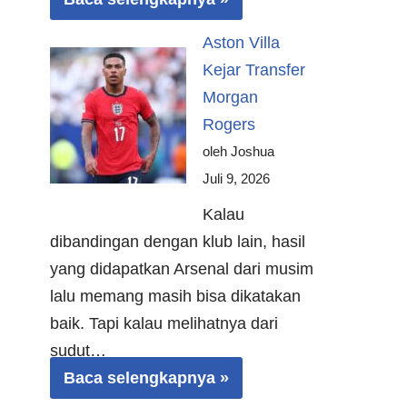
Aston Villa
Kejar Transfer
Morgan
Rogers
oleh Joshua
Juli 9, 2026
Kalau
dibandingan dengan klub lain, hasil
yang didapatkan Arsenal dari musim
lalu memang masih bisa dikatakan
baik. Tapi kalau melihatnya dari
sudut…
Baca selengkapnya »