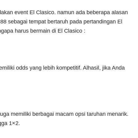
akan event El Clasico. namun ada beberapa alasan
8 sebagai tempat bertaruh pada pertandingan El
engapa harus bermain di El Clasico :
liki odds yang lebih kompetitif. Alhasil, jika Anda
uga memiliki berbagai macam opsi taruhan menarik.
ngga 1×2.