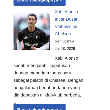
Baca selengkapnya »
Xabi Alonso
Incar Dusan
Vlahovic ke
Chelsea
oleh Joshua
Juli 10, 2026
Xabi Alonso
sudah mengambil keputusan
dengan menerima tugas baru
sebagai pelatih di Chelsea. Dengan
pengalaman bertahun-tahun yang
dia dapatkan di klub-klub berbeda,
…
Baca selengkapnya »