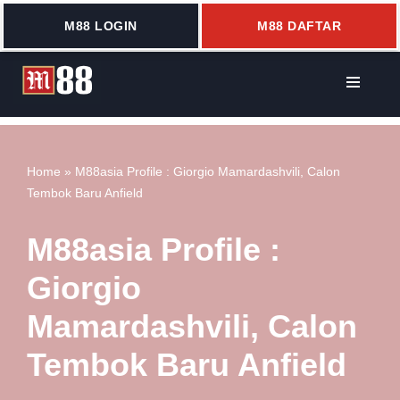
M88 LOGIN
M88 DAFTAR
Lompat
ke
konten
Home
»
M88asia Profile : Giorgio Mamardashvili, Calon
Tembok Baru Anfield
M88asia Profile :
Giorgio
Mamardashvili, Calon
Tembok Baru Anfield