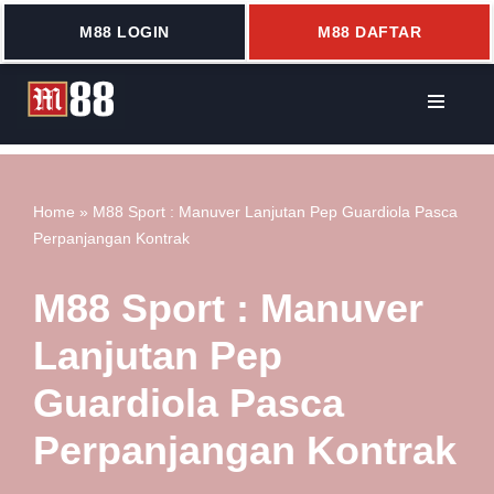
M88 LOGIN
M88 DAFTAR
Lompat
ke
konten
Home
»
M88 Sport : Manuver Lanjutan Pep Guardiola Pasca
Perpanjangan Kontrak
M88 Sport : Manuver
Lanjutan Pep
Guardiola Pasca
Perpanjangan Kontrak