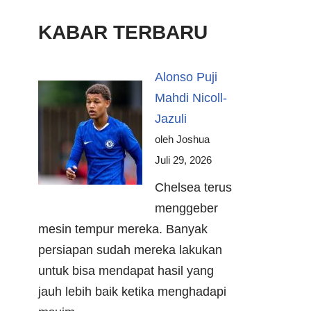
KABAR TERBARU
Alonso Puji
Mahdi Nicoll-
Jazuli
oleh Joshua
Juli 29, 2026
Chelsea terus
menggeber
mesin tempur mereka. Banyak
persiapan sudah mereka lakukan
untuk bisa mendapat hasil yang
jauh lebih baik ketika menghadapi