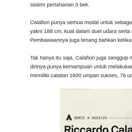
sistem pertahanan 3 bek.
Calafiori punya semua modal untuk sebagai
yakni 188 cm, kuat dalam duel udara ser
Pembawaannya juga tenang bahkan ketika
Tak hanya itu saja, Calafiori juga sanggu
dirinya punya kemampuan untuk melakukan p
memiliki catatan 1600 umpan sukses, 76 u