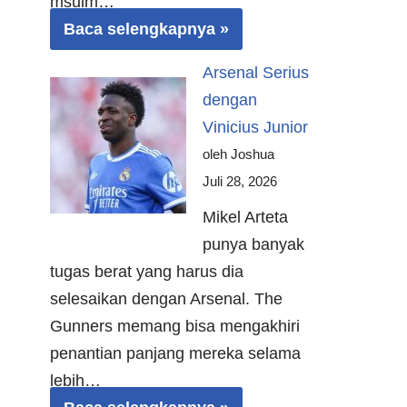
msuim…
Baca selengkapnya »
Arsenal Serius
dengan
Vinicius Junior
oleh Joshua
Juli 28, 2026
Mikel Arteta
punya banyak
tugas berat yang harus dia
selesaikan dengan Arsenal. The
Gunners memang bisa mengakhiri
penantian panjang mereka selama
lebih…