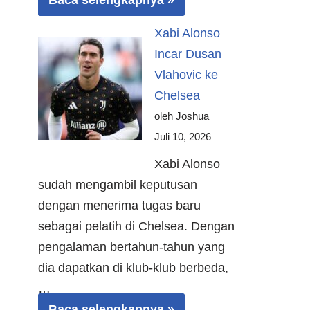
Baca selengkapnya »
Xabi Alonso
Incar Dusan
Vlahovic ke
Chelsea
oleh Joshua
Juli 10, 2026
Xabi Alonso
sudah mengambil keputusan
dengan menerima tugas baru
sebagai pelatih di Chelsea. Dengan
pengalaman bertahun-tahun yang
dia dapatkan di klub-klub berbeda,
…
Baca selengkapnya »