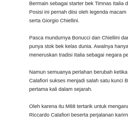
Bermain sebagai starter bek Timnas Italia
Posisi ini pernah diisi oleh legenda maca
serta Giorgio Chiellini.
Pasca mundurnya Bonucci dan Chiellini dari
punya stok bek kelas dunia. Awalnya hany
meneruskan tradisi Italia sebagai negara p
Namun semuanya perlahan berubah ketika 
Calafiori sukses menjadi salah satu kunci 
pertama kali dalam sejarah.
Oleh karena itu M88 tertarik untuk mengan
Riccardo Calafiori beserta perjalanan karir