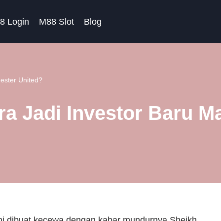
8 Login
M88 Slot
Blog
hester United?
era Jadi Investor Baru 
ni dibuat kecewa dengan kabar mundurnya Sheikh