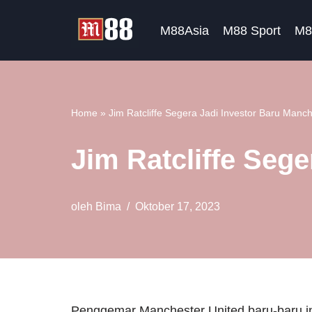
M88Asia
M88 Sport
M8
Lompat
ke
konten
Home
»
Jim Ratcliffe Segera Jadi Investor Baru Manc
Jim Ratcliffe Seg
oleh
Bima
Oktober 17, 2023
Penggemar Manchester United baru-baru i