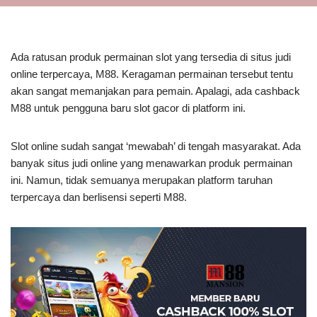
Ada ratusan produk permainan slot yang tersedia di situs judi
online terpercaya, M88. Keragaman permainan tersebut tentu
akan sangat memanjakan para pemain. Apalagi, ada cashback
M88 untuk pengguna baru slot gacor di platform ini.
Slot online sudah sangat ‘mewabah’ di tengah masyarakat. Ada
banyak situs judi online yang menawarkan produk permainan
ini. Namun, tidak semuanya merupakan platform taruhan
terpercaya dan berlisensi seperti M88.