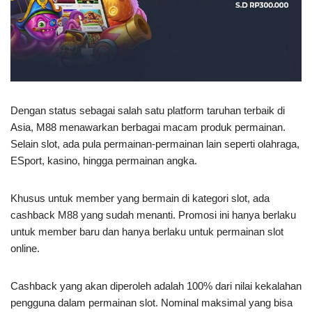
Dengan status sebagai salah satu platform taruhan terbaik di
Asia, M88 menawarkan berbagai macam produk permainan.
Selain slot, ada pula permainan-permainan lain seperti olahraga,
ESport, kasino, hingga permainan angka.
Khusus untuk member yang bermain di kategori slot, ada
cashback M88 yang sudah menanti. Promosi ini hanya berlaku
untuk member baru dan hanya berlaku untuk permainan slot
online.
Cashback yang akan diperoleh adalah 100% dari nilai kekalahan
pengguna dalam permainan slot. Nominal maksimal yang bisa