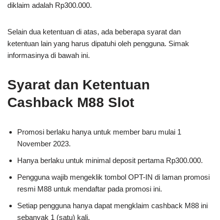
diklaim adalah Rp300.000.
Selain dua ketentuan di atas, ada beberapa syarat dan
ketentuan lain yang harus dipatuhi oleh pengguna. Simak
informasinya di bawah ini.
Syarat dan Ketentuan
Cashback M88 Slot
Promosi berlaku hanya untuk member baru mulai 1
November 2023.
Hanya berlaku untuk minimal deposit pertama Rp300.000.
Pengguna wajib mengeklik tombol OPT-IN di laman promosi
resmi M88 untuk mendaftar pada promosi ini.
Setiap pengguna hanya dapat mengklaim cashback M88 ini
sebanyak 1 (satu) kali.