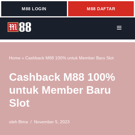
M88 LOGIN
M88 DAFTAR
Lompat
ke
konten
Home
»
Cashback M88 100% untuk Member Baru Slot
Cashback M88 100%
untuk Member Baru
Slot
oleh
Bima
November 5, 2023