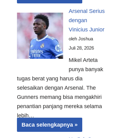
Arsenal Serius
dengan
Vinicius Junior
oleh Joshua
Juli 28, 2026
Mikel Arteta
punya banyak
tugas berat yang harus dia
selesaikan dengan Arsenal. The
Gunners memang bisa mengakhiri
penantian panjang mereka selama
lebih…
Baca selengkapnya »