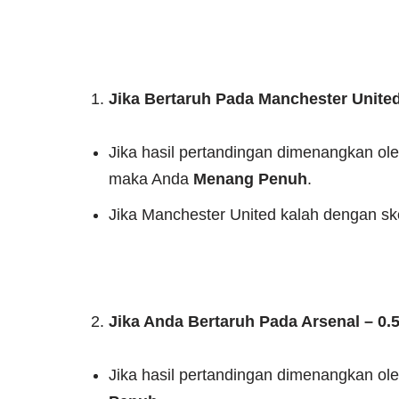
Jika Bertaruh Pada Manchester United
Jika hasil pertandingan dimenangkan ol
maka Anda
Menang Penuh
.
Jika Manchester United kalah dengan 
Jika Anda Bertaruh Pada Arsenal – 0.
Jika hasil pertandingan dimenangkan o