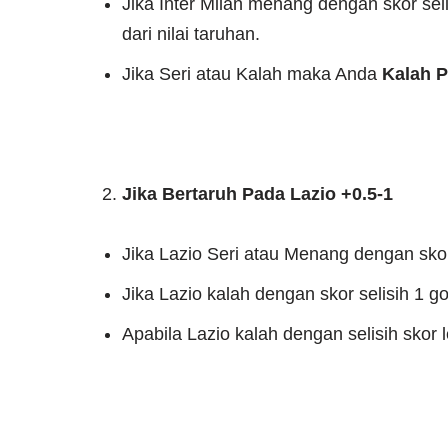
Jika Inter Milan menang dengan skor seli
dari nilai taruhan.
Jika Seri atau Kalah maka Anda
Kalah 
Jika Bertaruh Pada Lazio +0.5-1
Jika Lazio Seri atau Menang dengan sk
Jika Lazio kalah dengan skor selisih 1 go
Apabila Lazio kalah dengan selisih skor 