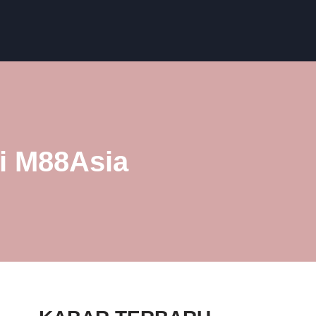
i M88Asia