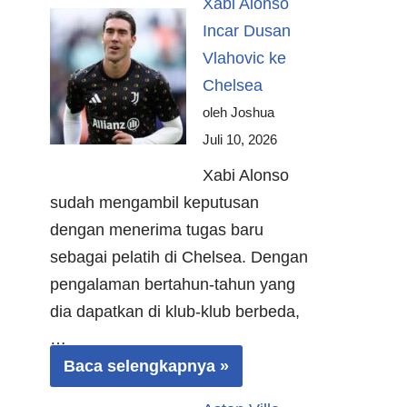
Xabi Alonso
Incar Dusan
Vlahovic ke
Chelsea
oleh Joshua
Juli 10, 2026
Xabi Alonso
sudah mengambil keputusan
dengan menerima tugas baru
sebagai pelatih di Chelsea. Dengan
pengalaman bertahun-tahun yang
dia dapatkan di klub-klub berbeda,
…
Baca selengkapnya »