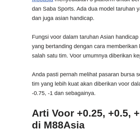
dan Saba Sports. Ada dua model taruhan ya
dan juga asian handicap.
Fungsi voor dalam taruhan Asian handicap
yang bertanding dengan cara memberikan ke
salah satu tim. Voor umumnya diberikan ke
Anda pasti pernah melihat pasaran bursa s
tim yang lebih kuat akan diberikan voor dal
-0.75, -1 dan sebagainya.
Arti Voor +0.25, +0.5,
di M88Asia