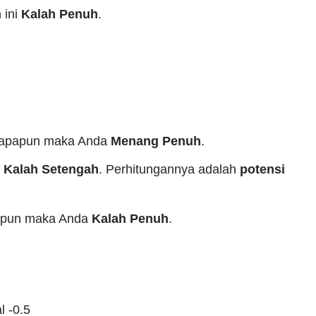
 ini
Kalah Penuh
.
rapapun maka Anda
Menang Penuh
.
h
Kalah Setengah
. Perhitungannya adalah
potensi
papun maka Anda
Kalah Penuh
.
l -0.5