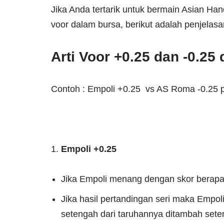
Jika Anda tertarik untuk bermain Asian H
voor dalam bursa, berikut adalah penjelas
Arti Voor +0.25 dan -0.25
Contoh : Empoli +0.25 vs AS Roma -0.25 
Empoli +0.25
Jika Empoli menang dengan skor berap
Jika hasil pertandingan seri maka Empo
setengah dari taruhannya ditambah set