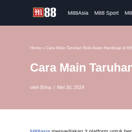
M88Asia
M88 Sport
M8
Lompat
ke
konten
Home
»
Cara Main Taruhan Bola Asian Handicap di M
Cara Main Taruhan
oleh
Bima
Mei 30, 2024
M88asia
menyediakan 3 platform untuk berm