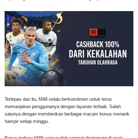
Terlepas dari itu, M88 selalu berkomitmen untuk terus
memanjakan penggunanya dengan layanan terbaik. Salah
satunya dengan memberikan berbagai macam bonus menarik
hampir setiap minggu.
Bonus terbaru M88 yang sudah sempat disinggung di awal