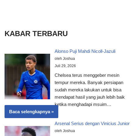
KABAR TERBARU
Alonso Puji Mahdi Nicoll-Jazuli
oleh Joshua
Juli 29, 2026
Chelsea terus menggeber mesin
tempur mereka. Banyak persiapan
sudah mereka lakukan untuk bisa
mendapat hasil yang jauh lebih baik
ketika menghadapi msuim…
Baca selengkapnya »
Arsenal Serius dengan Vinicius Junior
oleh Joshua