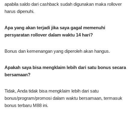
apabila saldo dari cashback sudah digunakan maka rollover
harus dipenuhi.
Apa yang akan terjadi jika saya gagal memenuhi
persyaratan rollover dalam waktu 14 hari?
Bonus dan kemenangan yang diperoleh akan hangus.
Apakah saya bisa mengklaim lebih dari satu bonus secara
bersamaan?
Tidak, Anda tidak bisa mengklaim lebih dari satu
bonus/program/promosi dalam waktu bersamaan, termasuk
bonus terbaru M88 ini.