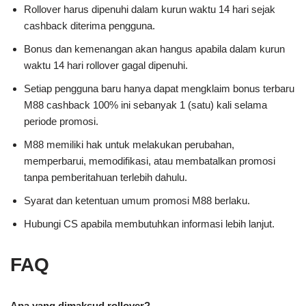
Rollover harus dipenuhi dalam kurun waktu 14 hari sejak
cashback diterima pengguna.
Bonus dan kemenangan akan hangus apabila dalam kurun
waktu 14 hari rollover gagal dipenuhi.
Setiap pengguna baru hanya dapat mengklaim bonus terbaru
M88 cashback 100% ini sebanyak 1 (satu) kali selama
periode promosi.
M88 memiliki hak untuk melakukan perubahan,
memperbarui, memodifikasi, atau membatalkan promosi
tanpa pemberitahuan terlebih dahulu.
Syarat dan ketentuan umum promosi M88 berlaku.
Hubungi CS apabila membutuhkan informasi lebih lanjut.
FAQ
Apa yang dimaksud rollover?