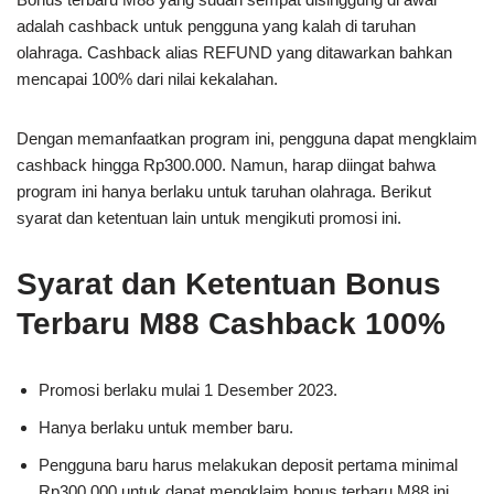
adalah cashback untuk pengguna yang kalah di taruhan
olahraga. Cashback alias REFUND yang ditawarkan bahkan
mencapai 100% dari nilai kekalahan.
Dengan memanfaatkan program ini, pengguna dapat mengklaim
cashback hingga Rp300.000. Namun, harap diingat bahwa
program ini hanya berlaku untuk taruhan olahraga. Berikut
syarat dan ketentuan lain untuk mengikuti promosi ini.
Syarat dan Ketentuan Bonus
Terbaru M88 Cashback 100%
Promosi berlaku mulai 1 Desember 2023.
Hanya berlaku untuk member baru.
Pengguna baru harus melakukan deposit pertama minimal
Rp300.000 untuk dapat mengklaim bonus terbaru M88 ini.