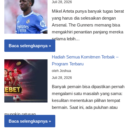
Juli 28, 2026
Mikel Arteta punya banyak tugas berat
yang harus dia selesaikan dengan
Arsenal. The Gunners memang bisa
mengakhiri penantian panjang mereka
selama lebih…
Baca selengkapnya »
Hadiah Semua Komitmen Terbaik –
Program Terbaru
oleh Joshua
Juli 28, 2026
Banyak pemain bisa dipastikan pernah
mengalami satu masalah yang sama:
kesulitan menentukan pilihan tempat
bermain. Saat ini, ada puluhan atau
mungkin ratusan…
Baca selengkapnya »