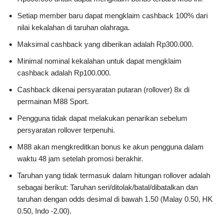
Setiap member baru dapat mengklaim cashback 100% dari
nilai kekalahan di taruhan olahraga.
Maksimal cashback yang diberikan adalah Rp300.000.
Minimal nominal kekalahan untuk dapat mengklaim
cashback adalah Rp100.000.
Cashback dikenai persyaratan putaran (rollover) 8x di
permainan M88 Sport.
Pengguna tidak dapat melakukan penarikan sebelum
persyaratan rollover terpenuhi.
M88 akan mengkreditkan bonus ke akun pengguna dalam
waktu 48 jam setelah promosi berakhir.
Taruhan yang tidak termasuk dalam hitungan rollover adalah
sebagai berikut: Taruhan seri/ditolak/batal/dibatalkan dan
taruhan dengan odds desimal di bawah 1.50 (Malay 0.50, HK
0.50, Indo -2.00).