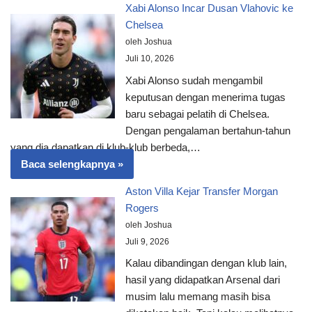
Xabi Alonso Incar Dusan Vlahovic ke
Chelsea
oleh Joshua
Juli 10, 2026
Xabi Alonso sudah mengambil
keputusan dengan menerima tugas
baru sebagai pelatih di Chelsea.
Dengan pengalaman bertahun-tahun
yang dia dapatkan di klub-klub berbeda,…
Baca selengkapnya »
Aston Villa Kejar Transfer Morgan
Rogers
oleh Joshua
Juli 9, 2026
Kalau dibandingan dengan klub lain,
hasil yang didapatkan Arsenal dari
musim lalu memang masih bisa